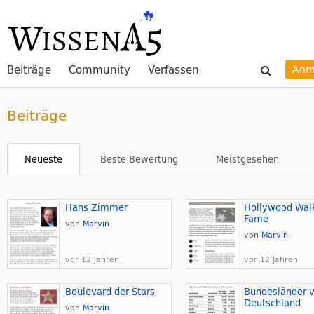
Beiträge
Community
Verfassen
Anm
Beiträge
Neueste
Beste Bewertung
Meistgesehen
Hans Zimmer
Hollywood Wal
Fame
von
Marvin
von
Marvin
vor 12 Jahren
vor 12 Jahren
Boulevard der Stars
Bundesländer 
Deutschland
von
Marvin