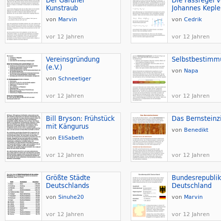
Der Gardner
Die Fassregel 
Kunstraub
Johannes Keple
von
Marvin
von
Cedrik
vor 12 Jahren
vor 12 Jahren
Vereinsgründung
(e.V.)
von
Napa
von
Schneetiger
vor 12 Jahren
vor 12 Jahren
Bill Bryson: Frühstück
Das Bernstein
mit Kängurus
von
Benedikt
von
EliSabeth
vor 12 Jahren
vor 12 Jahren
Größte Städte
Bundesrepubli
Deutschlands
Deutschland
von
Sinuhe20
von
Marvin
vor 12 Jahren
vor 12 Jahren