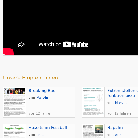
Unsere Empfehlungen
Breaking Bad
Extremstellen 
Funktion best
von
Marvin
von
Marvin
vor 12 Jahren
vor 12 Jahren
Abseits im Fussball
Napalm
von
Lena
von
Achim