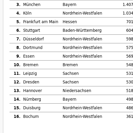
3.
München
Bayern
1.40
4.
Köln
Nordrhein-Westfalen
1.03
5.
Frankfurt am Main
Hessen
701
6.
Stuttgart
Baden-Württemberg
604
7.
Düsseldorf
Nordrhein-Westfalen
598
8.
Dortmund
Nordrhein-Westfalen
575
9.
Essen
Nordrhein-Westfalen
569
10.
Bremen
Bremen
548
11.
Leipzig
Sachsen
531
12.
Dresden
Sachsen
530
13.
Hannover
Niedersachsen
518
14.
Nürnberg
Bayern
498
15.
Duisburg
Nordrhein-Westfalen
486
16.
Bochum
Nordrhein-Westfalen
361