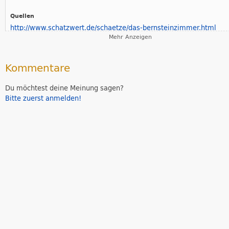
Quellen
http://www.schatzwert.de/schaetze/das-bernsteinzimmer.html
Mehr Anzeigen
https://de.wikipedia.org/wiki/Bernsteinzimmer
Der Beitrag wurde bearbeitet von:
Marvin
,
Napa
,
Uwe
Kommentare
Du möchtest deine Meinung sagen?
Bitte zuerst anmelden!