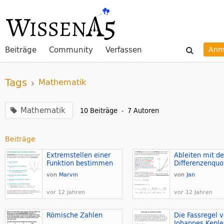
Beiträge
Community
Verfassen
Anm
Tags
Mathematik
Mathematik
10 Beiträge
7 Autoren
•
Beiträge
Extremstellen einer
Ableiten mit d
Funktion bestimmen
von
Marvin
von
Jan
vor 12 Jahren
vor 12 Jahren
Römische Zahlen
Die Fassregel 
Johannes Keple