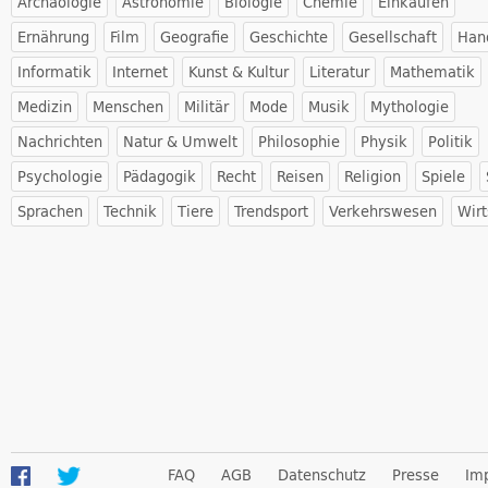
Archäologie
Astronomie
Biologie
Chemie
Einkaufen
Ernährung
Film
Geografie
Geschichte
Gesellschaft
Han
Informatik
Internet
Kunst & Kultur
Literatur
Mathematik
Medizin
Menschen
Militär
Mode
Musik
Mythologie
Nachrichten
Natur & Umwelt
Philosophie
Physik
Politik
Psychologie
Pädagogik
Recht
Reisen
Religion
Spiele
Sprachen
Technik
Tiere
Trendsport
Verkehrswesen
Wirt
FAQ
AGB
Datenschutz
Presse
Im