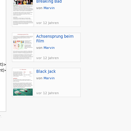
Breaking Bad
von
Marvin
vor 12 Jahren
Achsensprung beim
Film
von
Marvin
vor 12 Jahren
ght)>0
ght)<0
Black Jack
von
Marvin
vor 12 Jahren
.