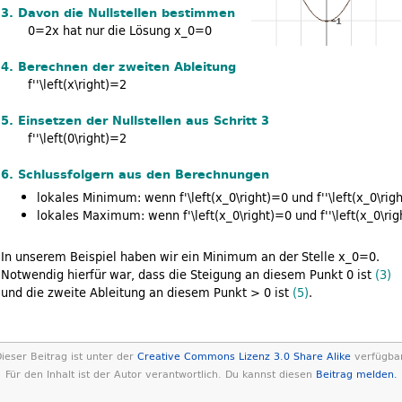
3. Davon die Nullstellen bestimmen
0=2x
hat nur die Lösung
x_0=0
4. Berechnen der zweiten Ableitung
f''\left(x\right)=2
5. Einsetzen der Nullstellen aus Schritt 3
f''\left(0\right)=2
6. Schlussfolgern aus den Berechnungen
lokales Minimum: wenn
f'\left(x_0\right)=0
und
f''\left(x_0\ri
lokales Maximum: wenn
f'\left(x_0\right)=0
und
f''\left(x_0\ri
In unserem Beispiel haben wir ein Minimum an der Stelle
x_0=0
.
Notwendig hierfür war, dass die Steigung an diesem Punkt 0 ist
(3)
und die zweite Ableitung an diesem Punkt > 0 ist
(5)
.
ieser Beitrag ist unter der
Creative Commons Lizenz 3.0 Share Alike
verfügbar
Für den Inhalt ist der Autor verantwortlich. Du kannst diesen
Beitrag melden.