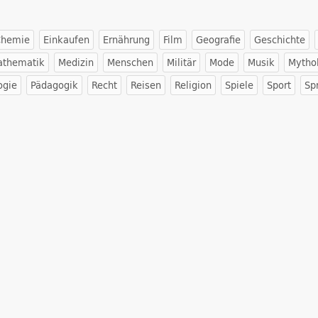
Chemie
Einkaufen
Ernährung
Film
Geografie
Geschichte
athematik
Medizin
Menschen
Militär
Mode
Musik
Mytho
ogie
Pädagogik
Recht
Reisen
Religion
Spiele
Sport
Sp