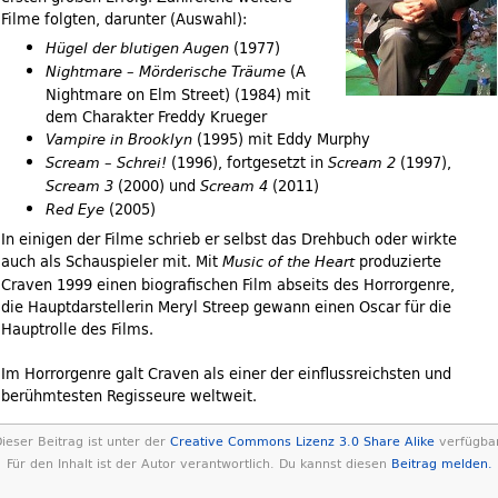
Filme folgten, darunter (Auswahl):
(1977)
Hügel der blutigen Augen
(A
Nightmare – Mörderische Träume
Nightmare on Elm Street) (1984) mit
dem Charakter Freddy Krueger
(1995) mit Eddy Murphy
Vampire in Brooklyn
(1996), fortgesetzt in
(1997),
Scream – Schrei!
Scream 2
(2000) und
(2011)
Scream 3
Scream 4
(2005)
Red Eye
In einigen der Filme schrieb er selbst das Drehbuch oder wirkte
auch als Schauspieler mit. Mit
produzierte
Music of the Heart
Craven 1999 einen biografischen Film abseits des Horrorgenre,
die Hauptdarstellerin Meryl Streep gewann einen Oscar für die
Hauptrolle des Films.
Im Horrorgenre galt Craven als einer der einflussreichsten und
berühmtesten Regisseure weltweit.
ieser Beitrag ist unter der
Creative Commons Lizenz 3.0 Share Alike
verfügbar
Für den Inhalt ist der Autor verantwortlich. Du kannst diesen
Beitrag melden.