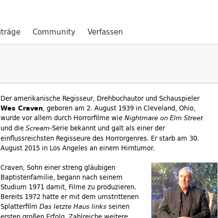
iträge
Community
Verfassen
Der amerikanische Regisseur, Drehbuchautor und Schauspieler
Wes Craven
, geboren
am 2. August 1939 in Cleveland, Ohio,
wurde vor allem durch Horrorfilme wie
Nightmare on Elm Street
und die
-Serie bekannt und galt als einer der
Scream
einflussreichsten Regisseure des Horrorgenres. Er starb am
30.
August 2015 in Los Angeles an einem Hirntumor.
Craven, Sohn einer streng gläubigen
Baptistenfamilie, begann nach seinem
Studium 1971 damit, Filme zu produzieren.
Bereits 1972 hatte er mit dem umstrittenen
Splatterfilm
seinen
Das letzte Haus links
ersten großen Erfolg. Zahlreiche weitere