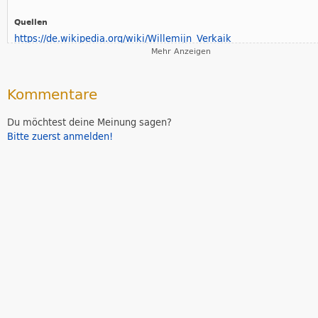
Quellen
https://de.wikipedia.org/wiki/Willemijn_Verkaik
Mehr Anzeigen
http://www.musical1.de/news/...erte-in-london-und-new-york/
http://www.telegraaf.nl/film...ert_Willemijn_Verkaik__.html
Kommentare
Der Beitrag wurde bearbeitet von:
Marvin
Du möchtest deine Meinung sagen?
Bitte zuerst anmelden!