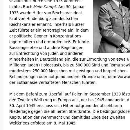
sozialismus durch sein 1925 veröffent-
lichtes Buch
. Am 30. Januar
Mein Kampf
1933 wurde Hitler von Reichspräsident
Paul von Hindenburg zum deutschen
Reichskanzler ernannt. Innerhalb kurzer
Zeit führte er ein Terrorregime ein, in dem
er politische Gegner in Konzentrations-
lagern foltern und ermorden ließ. Er führte
Rassengesetze und andere Regelungen
zur Entrechtung von Juden und anderen
Minderheiten in Deutschland ein, die zur Ermordung von etwa 6
Millionen Juden (Holocaust), bis zu 500.000 Sinti und Roma sow
mindestens 250.000 Menschen mit geistigen und körperlichen
Behinderungen oder aufgrund anderer Gründe unter dem Vorwa
der Euthanasie verhafteten Menschen führten.
Mit dem Befehl zum Überfall auf Polen im September 1939 löst
den Zweiten Weltkrieg in Europa aus, der bis 1945 andauerte. 
30. April 1945 erschoss sich Hitler aufgrund der absehbaren
Niederlage gegen die alliierten Streitkräfte. Die bedingungslose
Kapitulation der Wehrmacht und damit das Ende des Zweiten
Weltkriegs erfolgte am 8. Mai 1945.