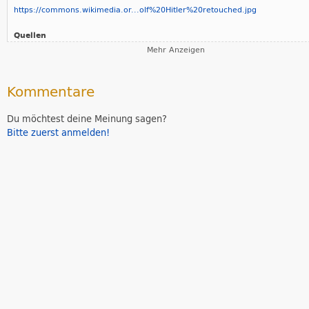
https://commons.wikimedia.or...olf%20Hitler%20retouched.jpg
Quellen
Mehr Anzeigen
https://de.wikipedia.org/wiki/Adolf_Hitler
https://www.dhm.de/lemo/biografie/adolf-hitler
Kommentare
Der Beitrag wurde bearbeitet von:
Uwe
Du möchtest deine Meinung sagen?
Bitte zuerst anmelden!